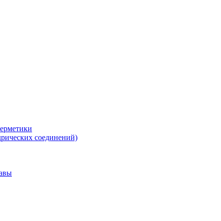
герметики
дрических соединений)
тавы