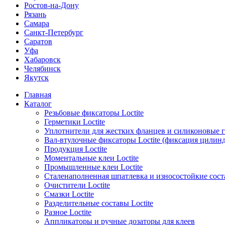
Ростов-на-Дону
Рязань
Самара
Санкт-Петербург
Саратов
Уфа
Хабаровск
Челябинск
Якутск
Главная
Каталог
Резьбовые фиксаторы Loctite
Герметики Loctite
Уплотнители для жестких фланцев и силиконовые 
Вал-втулочные фиксаторы Loctite (фиксация цилин
Продукция Loctite
Моментальные клеи Loctite
Промышленные клеи Loctite
Сталенаполненная шпатлевка и износостойкие сос
Очистители Loctite
Смазки Loctite
Разделительные составы Loctite
Разное Loctite
Аппликаторы и ручные дозаторы для клеев