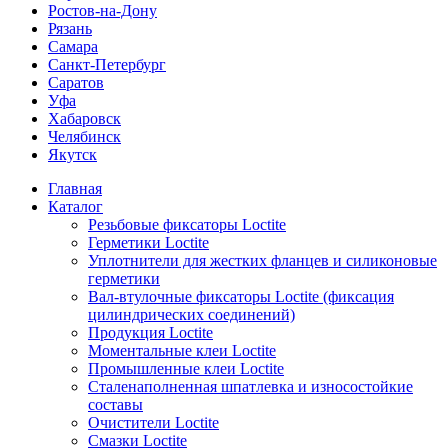
Ростов-на-Дону
Рязань
Самара
Санкт-Петербург
Саратов
Уфа
Хабаровск
Челябинск
Якутск
Главная
Каталог
Резьбовые фиксаторы Loctite
Герметики Loctite
Уплотнители для жестких фланцев и силиконовые
герметики
Вал-втулочные фиксаторы Loctite (фиксация
цилиндрических соединений)
Продукция Loctite
Моментальные клеи Loctite
Промышленные клеи Loctite
Сталенаполненная шпатлевка и износостойкие
составы
Очистители Loctite
Смазки Loctite