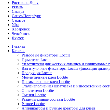
Ростов-на-Дону
Рязань
Самара
Санкт-Петербург
Саратов
Уфа
Хабаровск
Челябинск
Якутск
Главная
Каталог
Резьбовые фиксаторы Loctite
Герметики Loctite
Уплотнители для жестких фланцев и силиконовые 
Вал-втулочные фиксаторы Loctite (фиксация цилин
Продукция Loctite
Моментальные клеи Loctite
Промышленные клеи Loctite
Сталенаполненная шпатлевка и износостойкие сос
Очистители Loctite
Смазки Loctite
Разделительные составы Loctite
Разное Loctite
Аппликаторы и ручные дозаторы для клеев