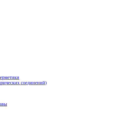
герметики
дрических соединений)
тавы