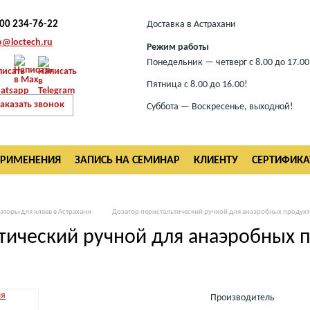
800 234-76-22
Доставка в Астрахани
o@loctech.ru
Режим работы
Понедельник — четверг с 8.00 до 17.00
Пятница с 8.00 до 16.00!
аказать звонок
Суббота — Воскресенье, выходной!
ПРИМЕНЕНИЯ
ЗАПИСЬ НА СЕМИНАР
КЛИЕНТУ
СЕРТИФИК
аторы для клеев в Астрахани
Дозатор перистальтический ручной для анаэробных продукт
тический ручной для анаэробных п
Производитель