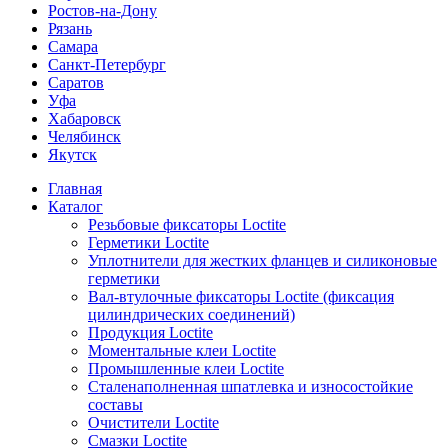
Ростов-на-Дону
Рязань
Самара
Санкт-Петербург
Саратов
Уфа
Хабаровск
Челябинск
Якутск
Главная
Каталог
Резьбовые фиксаторы Loctite
Герметики Loctite
Уплотнители для жестких фланцев и силиконовые
герметики
Вал-втулочные фиксаторы Loctite (фиксация
цилиндрических соединений)
Продукция Loctite
Моментальные клеи Loctite
Промышленные клеи Loctite
Сталенаполненная шпатлевка и износостойкие
составы
Очистители Loctite
Смазки Loctite