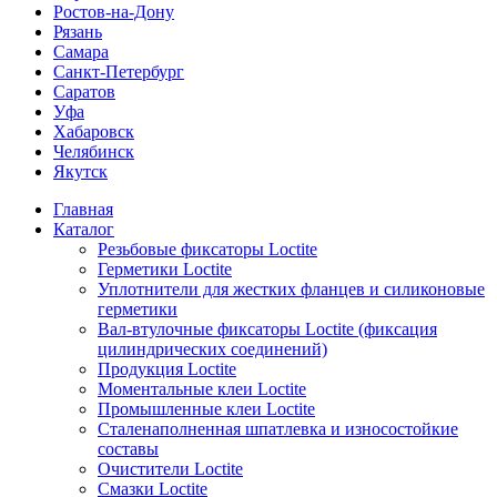
Ростов-на-Дону
Рязань
Самара
Санкт-Петербург
Саратов
Уфа
Хабаровск
Челябинск
Якутск
Главная
Каталог
Резьбовые фиксаторы Loctite
Герметики Loctite
Уплотнители для жестких фланцев и силиконовые
герметики
Вал-втулочные фиксаторы Loctite (фиксация
цилиндрических соединений)
Продукция Loctite
Моментальные клеи Loctite
Промышленные клеи Loctite
Сталенаполненная шпатлевка и износостойкие
составы
Очистители Loctite
Смазки Loctite